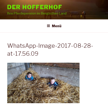
Zum
DER HOFFERHOF
Inhalt
Ihre Pferdepension im Bergischen Land
springen
Menü
WhatsApp-Image-2017-08-28-
at-17.56.09