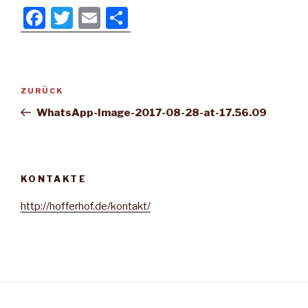
F
T
E
T
a
wi
m
eil
c
tt
ail
e
e
er
n
Beitragsnavigation
Vorheriger
ZURÜCK
b
Beitrag
WhatsApp-Image-2017-08-28-at-17.56.09
o
o
k
KONTAKTE
http://hofferhof.de/kontakt/