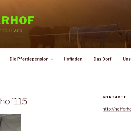
ERHOF
schen Land
Die Pferdepension
Hofladen
Das Dorf
Uns
KONTAKTE
rhof115
http://hofferh