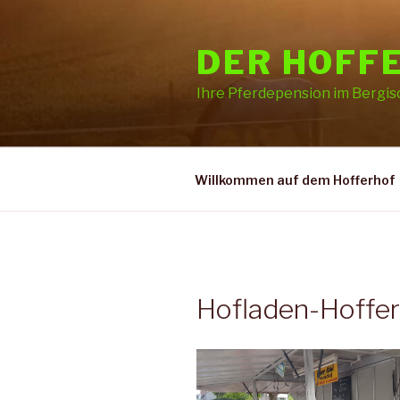
Zum
Inhalt
DER HOFF
springen
Ihre Pferdepension im Bergi
Willkommen auf dem Hofferhof
Hofladen-Hoffe