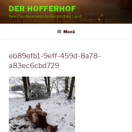
Zum
DER HOFFERHOF
Inhalt
Ihre Pferdepension im Bergischen Land
springen
Menü
eb89efb1-9eff-459d-8a78-
a83ec6cbd729