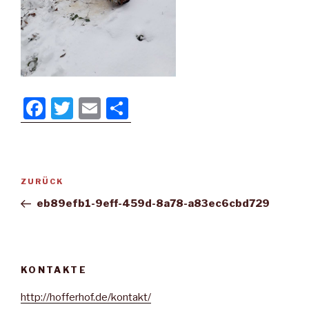
F
T
E
T
a
wi
m
eil
c
tt
ail
e
e
er
n
Beitragsnavigation
Vorheriger
ZURÜCK
b
Beitrag
eb89efb1-9eff-459d-8a78-a83ec6cbd729
o
o
k
KONTAKTE
http://hofferhof.de/kontakt/