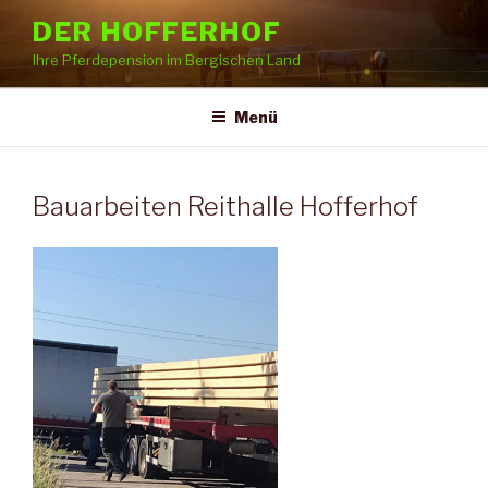
Zum
DER HOFFERHOF
Inhalt
Ihre Pferdepension im Bergischen Land
springen
Menü
Bauarbeiten Reithalle Hofferhof