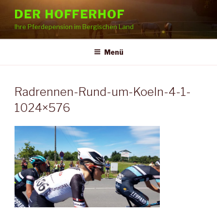
Zum
DER HOFFERHOF
Inhalt
Ihre Pferdepension im Bergischen Land
springen
Menü
Radrennen-Rund-um-Koeln-4-1-
1024×576